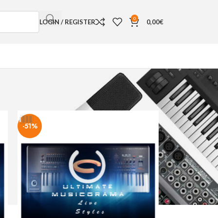
0
LOGIN / REGISTER
0,00
€
18
24
-51%