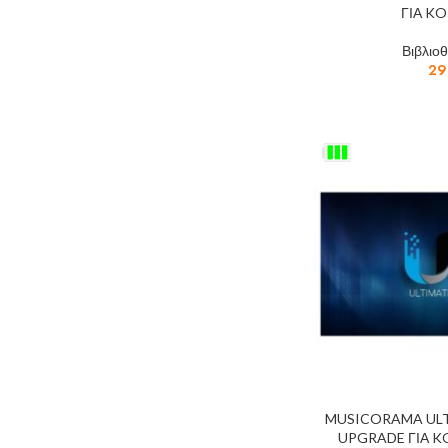
ΓΙΑ KO
Βιβλιο
29
MUSICORAMA ULT
UPGRADE ΓΙΑ K