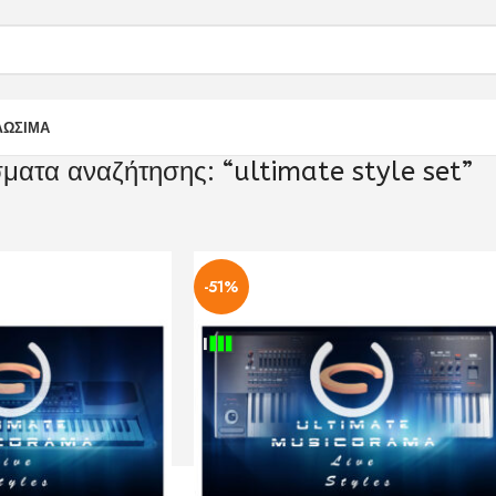
ΛΩΣΙΜΑ
ματα αναζήτησης: “ultimate style set”
Αποτελέσματα αναζήτησης για “ultimate style set”
Show
9
12
-51%