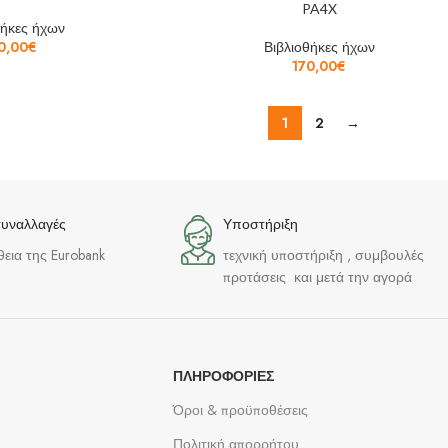
PA4X
θήκες ήχων
0,00
€
Βιβλιοθήκες ήχων
170,00
€
1
2
→
συναλλαγές
Υποστήριξη
θεια της Eurobank
τεχνική υποστήριξη , συμβουλές
προτάσεις και μετά την αγορά
ΠΛΗΡΟΦΟΡΊΕΣ
Όροι & προϋποθέσεις
Πολιτική απορρήτου