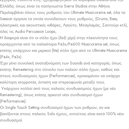
Ελλάδα, όπως είναι τα πασίγνωστα Sierra Studios στην Αθήνα.
Περιλαμβάνει όλους τους ρυθμούς του Ultimate Musicorama set, όλα τα
Session όργανα τα οποία συνοδεύουν τους ρυθμούς, (Drums, Bass,
ηλεκτρικές και ακουστικές κιθάρες, Λαούτο, Μπαγλαμάς, Σαντούρι κτλ),
όλες τις Audio Percussion Loops,.
Η διαφορά είναι ότι οι σόλο ήχοι (δεξί χέρι) στην πλειονότητα τους
προέρχονται από τα παλαιότερα Pa3x/Pa600 Musicorama set, όπως
επίσης υπάρχουν και μερικοί (lite) σόλο ήχοι από το Ultimate Musicorama
(Pa4x, Pa3x).
Έχει γίνει συνολική αναταξινόμιση των Sounds ανά κατηγορία, όπως
επίσης Remastering στο σύνολο των παλιών σόλο ήχων, καθώς και
στους συνδυασμούς ήχων (Performances), προκειμένου να υπάρχει
καλύτερη ισορροπία, ένταση και στερεοφωνία μεταξύ τους.
Υπάρχουν πολλοί από τους παλιούς συνδυασμούς ήχων (με νέο
Remastering), όπως επίσης αρκετοί νέοι συνδυασμοί ήχων
(Performances).
Οι Single Touch Setting συνδυασμοί ήχων των ρυθμών, αν και
βασίζονται στους παλιούς Solo ήχους, εντούτοις είναι κατά 100% νέοι
συνδυασμoί.