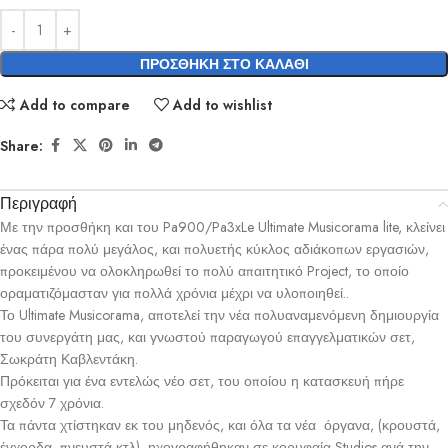
ΠΡΟΣΘΉΚΗ ΣΤΟ ΚΑΛΆΘΙ
Add to compare
Add to wishlist
Share:
Περιγραφή
Με την προσθήκη και του Pa900/Pa3xLe Ultimate Musicorama lite, κλείνει
ένας πάρα πολύ μεγάλος, και πολυετής κύκλος αδιάκοπων εργασιών,
προκειμένου να ολοκληρωθεί το πολύ απαιτητικό Project, το οποίο
οραματιζόμασταν για πολλά χρόνια μέχρι να υλοποιηθεί..
Το Ultimate Musicorama, αποτελεί την νέα πολυαναμενόμενη δημιουργία
του συνεργάτη μας, και γνωστού παραγωγού επαγγελματικών σετ,
Σωκράτη Καβλεντάκη.
Πρόκειται για ένα εντελώς νέο σετ, του οποίου η κατασκευή πήρε
σχεδόν 7 χρόνια.
Τα πάντα χτίστηκαν εκ του μηδενός, και όλα τα νέα όργανα, (κρουστά,
έγχορδα, πνευστά κτλ), ηχογραφήθηκαν σε κορυφαία Studios ανά την