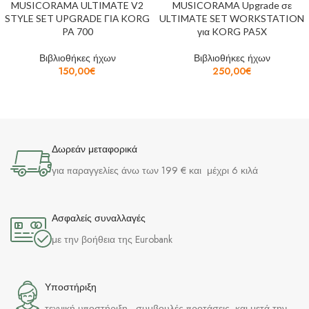
MUSICORAMA ULTIMATE V2
MUSICORAMA Upgrade σε
STYLE SET UPGRADE ΓΙΑ KORG
ULTIMATE SET WORKSTATION
PA 700
για KORG PA5X
Βιβλιοθήκες ήχων
Βιβλιοθήκες ήχων
150,00
€
250,00
€
Δωρεάν μεταφορικά
για παραγγελίες άνω των 199 € και μέχρι 6 κιλά
Ασφαλείς συναλλαγές
με την βοήθεια της Eurobank
Υποστήριξη
τεχνική υποστήριξη , συμβουλές προτάσεις και μετά την