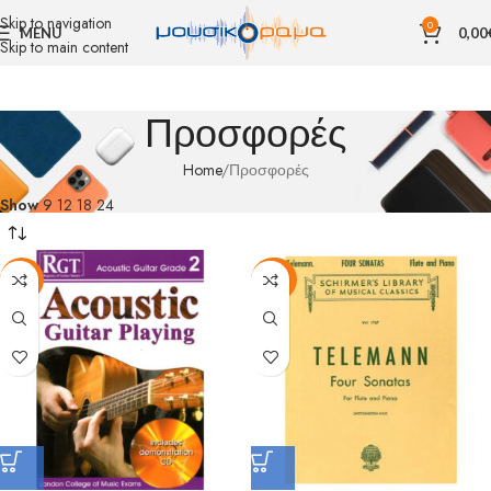
Skip to navigation
0
MENU
0,00
Skip to main content
Προσφορές
Home
Προσφορές
Show
9
12
18
24
-15%
-29%