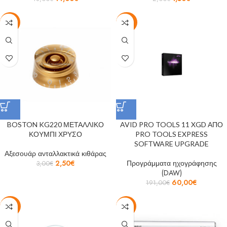
-17%
-69%
BOSTON KG220 ΜΕΤΑΛΛΙΚΟ
AVID PRO TOOLS 11 XGD ΑΠΟ
ΚΟΥΜΠΙ ΧΡΥΣΟ
PRO TOOLS EXPRESS
SOFTWARE UPGRADE
Αξεσουάρ ανταλλακτικά κιθάρας
2,50
€
Προγράμματα ηχογράφησης
3,00
€
(DAW)
60,00
€
191,00
€
-35%
-21%