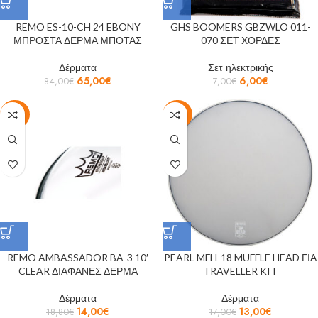
REMO ES-10-CH 24 EBONY
GHS BOOMERS GBZWLO 011-
ΜΠΡΟΣΤΑ ΔΕΡΜΑ ΜΠΟΤΑΣ
070 ΣΕΤ ΧΟΡΔΕΣ
Δέρματα
Σετ ηλεκτρικής
65,00
€
6,00
€
84,00
€
7,00
€
-26%
-24%
REMO AMBASSADOR BA-3 10′
PEARL MFH-18 MUFFLE HEAD ΓΙΑ
CLEAR ΔΙΑΦΑΝΕΣ ΔΕΡΜΑ
TRAVELLER KIT
Δέρματα
Δέρματα
14,00
€
13,00
€
18,80
€
17,00
€