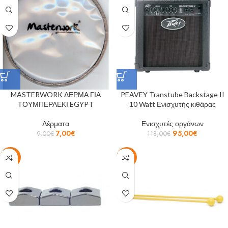
MASTERWORK ΔΕΡΜΑ ΓΙΑ
PEAVEY Transtube Backstage II
ΤΟΥΜΠΕΡΛΕΚΙ EGYPT
10 Watt Ενισχυτής κιθάρας
Δέρματα
Ενισχυτές οργάνων
7,00
€
95,00
€
9,00
€
118,00
€
-37%
-17%