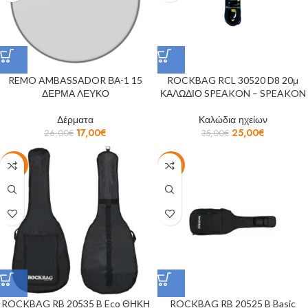
REMO AMBASSADOR ΒΑ-1 15
ROCKBAG RCL 30520 D8 20μ
ΔΕΡΜΑ ΛΕΥΚΟ
ΚΑΛΩΔΙΟ SPEAKON – SPEAKON
Δέρματα
Καλώδια ηχείων
17,00
€
25,00
€
26,00
€
35,00
€
-28%
-12%
ROCKBAG RB 20535 B Eco ΘΗΚΗ
ROCKBAG RB 20525 B Basic