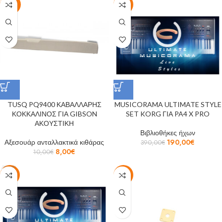
-20%
-51%
TUSQ PQ9400 ΚΑΒΑΛΛΑΡΗΣ
MUSICORAMA ULTIMATE STYLE
ΚΟΚΚΑΛΙΝΟΣ ΓΙΑ GIBSON
SET KORG ΓΙΑ PA4 X PRO
ΑΚΟΥΣΤΙΚΗ
Βιβλιοθήκες ήχων
Αξεσουάρ ανταλλακτικά κιθάρας
190,00
€
390,00
€
8,00
€
10,00
€
-51%
-17%