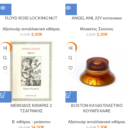
FLOYD ROSE LOCKING NUT
ANGEL AML 22Y κοπανακια
Αξεσουάρ ανταλλακτικά κιθάρας
Μπακέτες Σκούπες
5,00
€
2,50
€
8,00
€
3,00
€
-22%
-25%
ΜΕΘΟΔΟΣ ΚΙΘΑΡΑΣ 2
BOSTON KA160 ΠΛΑΣΤΙΚΟ
ΤΣΑΓΡΑΚΗΣ
ΚΟΥΜΠΙ ΚΑΦΕ
Β. κιθάρας - μπάσσου
Αξεσουάρ ανταλλακτικά κιθάρας
14,00
€
1,50
€
18,00
€
2,00
€