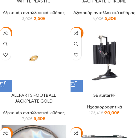
WHITE PLASTIC
JACKPLATE CHROME
Αξεσουάρ ανταλλακτικά κιθάρας
Αξεσουάρ ανταλλακτικά κιθάρας
2,50
€
5,50
€
3,00
€
6,00
€
-21%
-49%
ALLPARTS FOOTBALL
SE guitarRF
JACKPLATE GOLD
Ηχοαπορροφητικά
Αξεσουάρ ανταλλακτικά κιθάρας
90,00
€
175,41
€
5,50
€
7,00
€
-22%
-19%