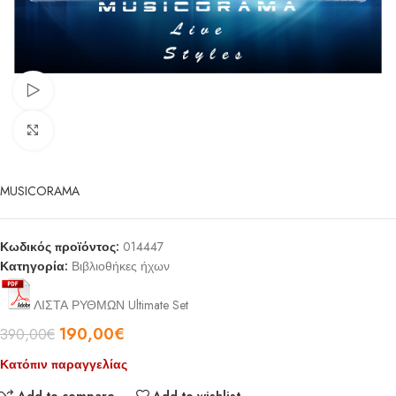
Watch video
Click to enlarge
MUSICORAMA
Κωδικός προϊόντος:
014447
Κατηγορία:
Βιβλιοθήκες ήχων
ΛΙΣΤΑ ΡΥΘΜΩΝ Ultimate Set
190,00
€
390,00
€
Κατόπιν παραγγελίας
Add to compare
Add to wishlist