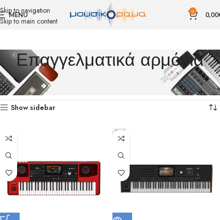
Skip to navigation
0
MENU
0,00
Skip to main content
Επαγγελματικά αρμόνια
Αρχική σελίδα
ΜΟΥΣΙΚΑ ΟΡΓΑΝΑ
ΠΛΗΚΤΡΑ
Επαγγελματικά αρμόνια
Βλέπετε 1–12 από 14 αποτελέσματα
Show sidebar