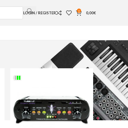
0
LOGIN / REGISTER
0,00
€
18
24