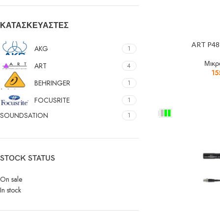
ΚΑΤΑΣΚΕΥΑΣΤΈΣ
ART P48
AKG
1
Μικ
ART
4
15
BEHRINGER
1
FOCUSRITE
1
SOUNDSATION
1
STOCK STATUS
On sale
In stock