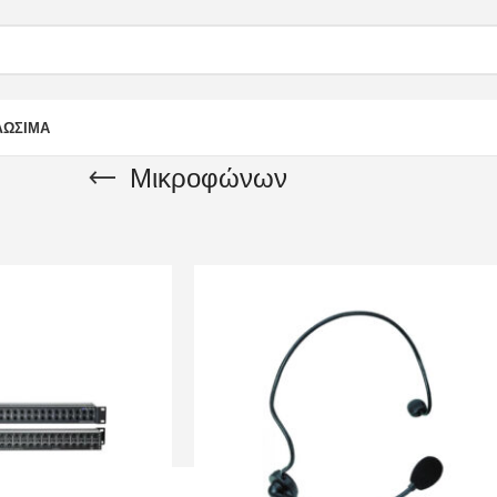
ΛΩΣΙΜΑ
Μικροφώνων
ΡΑΦΗΣΗ
Προενισχυτές
Μικροφώνων
Show
9
12