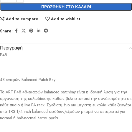
ΠΡΟΣΘΉΚΗ ΣΤΟ ΚΑΛΆΘΙ
Add to compare
Add to wishlist
Share:
Περιγραφή
P48
48 επαφών Balanced Patch Bay
Το ART P48 48-επαφών balanced patchbay είναι η ιδανική λύση για την
οργάνωση της καλωδίωσης καθώς βελτιστοποιεί την συνδεσιμότητα σε
κάθε studio ή live PA rack. Σχεδιασμένο για μέγιστη ευκολία κάθε ζευγάρι
από TRS 1/4-inch balanced εισόδων/εξόδων μπορεί να σεταριστεί για
normal ή half-normal λειτουργεία.