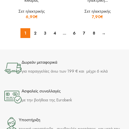
κιθάρας
ηλεκτρική…
Σετ ηλεκτρικής
Σετ ηλεκτρικής
6,90
€
7,90
€
1
2
3
4
…
6
7
8
→
Δωρεάν μεταφορικά
για παραγγελίες άνω των 199 € και μέχρι 6 κιλά
Ασφαλείς συναλλαγές
με την βοήθεια της Eurobank
Υποστήριξη
τεχνική υποστήριξη , συμβουλές προτάσεις και μετά την