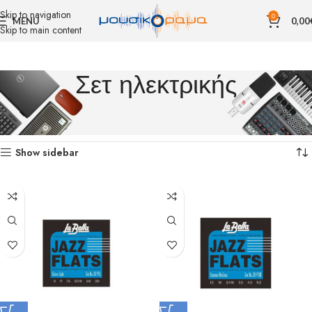
Skip to navigation
0
MENU
0,00
Skip to main content
Σετ ηλεκτρικής
Αρχική σελίδα
ΑΝΑΛΩΣΙΜΑ
ΧΟΡΔΕΣ
Σετ ηλεκτρικής
Βλέπετε 1–12 από 96 αποτελέσματα
Show sidebar