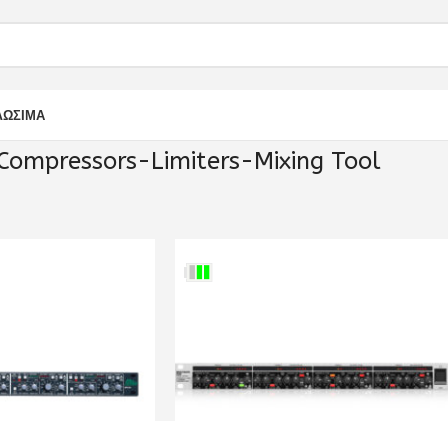
ΛΩΣΙΜΑ
Compressors-Limiters-Mixing Tool
ΡΑΦΗΣΗ
Effects
Compressors-Limiters-Mixing Tool
Show
9
12