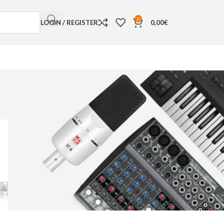
0
LOGIN / REGISTER
0,00
€
18
24