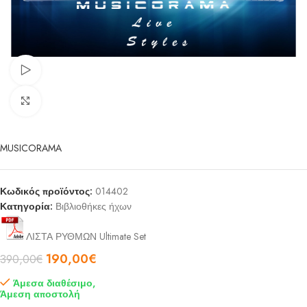
Watch video
Click to enlarge
MUSICORAMA
Κωδικός προϊόντος:
014402
Κατηγορία:
Βιβλιοθήκες ήχων
ΛΙΣΤΑ ΡΥΘΜΩΝ Ultimate Set
190,00
€
390,00
€
Άμεσα διαθέσιμο,
Άμεση αποστολή