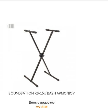
SOUNDSATION KS-15U ΒΑΣΗ ΑΡΜΟΝΙΟΥ
SOUNDSATION 
Βάσεις αρμονίων
29,30
€
Βάσ