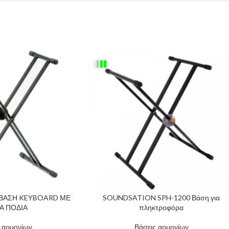
 ΒΑΣΗ KEYBOARD ΜΕ
SOUNDSATION SPH-1200 Βάση για
Α ΠΟΔΙΑ
πληκτροφόρα
 αρμονίων
Βάσεις αρμονίων