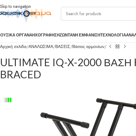
Skip to navigation
Skip to main content
ΟΥΣΙΚΑ ΟΡΓΑΝΑ
ΗΧΟΓΡΑΦΗΣΗ
ΖΩΝΤΑΝΗ ΕΜΦΑΝΙΣΗ
ΤΕΧΝΟΛΟΓΙΑ
ΑΝΑ
Αρχική σελίδα
ΑΝΑΛΩΣΙΜΑ
ΒΑΣΕΙΣ
Βάσεις αρμονίων
ULTIMATE IQ-X-2000 ΒΑΣ
BRACED