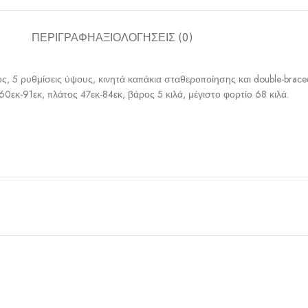
ΠΕΡΙΓΡΑΦΉ
ΑΞΙΟΛΟΓΉΣΕΙΣ (0)
ς, 5 ρυθμίσεις ύψους, κινητά καπάκια σταθεροποίησης και double-brac
εκ-91εκ, πλάτος 47εκ-84εκ, βάρος 5 κιλά, μέγιστο φορτίο 68 κιλά.