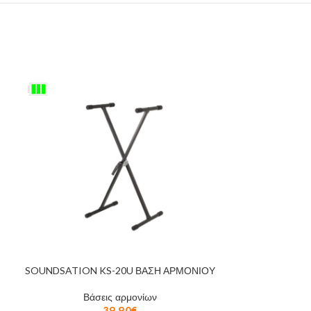
D
SOUNDSATION KS-20U ΒΑΣΗ ΑΡΜΟΝΙΟΥ
SOUNDSATION 
Βάσεις αρμονίων
Βάσ
39,90
€