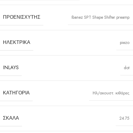
ΠΡΟΕΝΙΣΧΥΤΉΣ
Ibanez SPT Shape Shifter preamp
ΗΛΕΚΤΡΙΚΆ
piezo
INLAYS
dot
ΚΑΤΗΓΟΡΊΑ
Ηλ/ακουστ. κιθάρες
ΣΚΆΛΑ
24.75