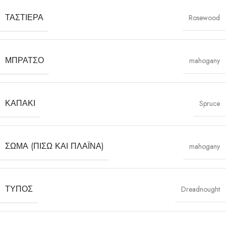
ΤΑΣΤΙΈΡΑ
Rosewood
ΜΠΡΆΤΣΟ
mahogany
ΚΑΠΆΚΙ
Spruce
ΣΏΜΑ (ΠΊΣΩ ΚΑΙ ΠΛΑΪΝΆ)
mahogany
ΤΎΠΟΣ
Dreadnought