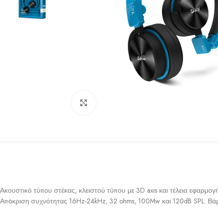
Click to enlarge
Ακουστικό τύπου στέκας, κλειστού τύπου με 3D axis και τέλεια εφαρμ
Απόκριση συχνότητας 16Hz-24kHz, 32 ohms, 100Mw και 120dB SPL. Βάρ