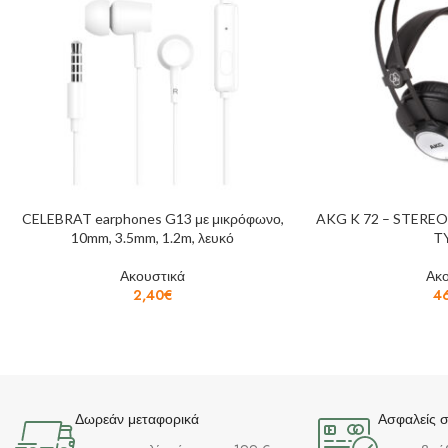
CELEBRAT earphones G13 με μικρόφωνο,
AKG K 72 – STERE
10mm, 3.5mm, 1.2m, λευκό
Τ
Ακουστικά
Ακο
2,40
€
4
Δωρεάν μεταφορικά
Ασφαλείς 