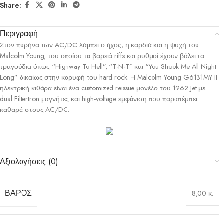
Share:
Περιγραφή
Στον πυρήνα των AC/DC λάμπει ο ήχος, η καρδιά και η ψυχή του
Malcolm Young, του οποίου τα βαρειά riffs και ρυθμοί έχουν βάλει τα
τραγούδια όπως “Highway To Hell”, “T-N-T” και “You Shook Me All Night
Long” δικαίως στην κορυφή του hard rock. H Malcolm Young G6131MY II
ηλεκτρική κιθάρα είναι ένα customized reissue μονέλο του 1962 Jet με
dual Filtertron μαγνήτες και high-voltage εμφάνιση που παραπέμπει
καθαρά στους AC/DC.
Αξιολογήσεις (0)
ΒΆΡΟΣ
8,00 κ.