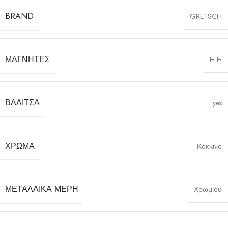
BRAND
GRETSCH
ΜΑΓΝΉΤΕΣ
H H
ΒΑΛΊΤΣΑ
yes
ΧΡΏΜΑ
Κόκκινο
ΜΕΤΑΛΛΙΚΆ ΜΈΡΗ
Χρωμίου