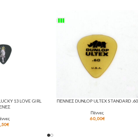
LUCKY 13 LOVE GIRL
ΠΕΝΝΕΣ DUNLOP ULTEX STANDARD .60
ΕΝΕΣ
Πέννες
έννες
60,00
€
,50
€