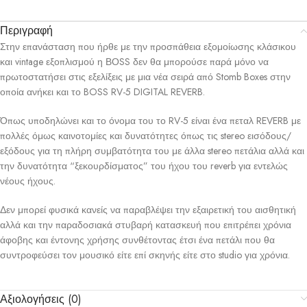
Περιγραφή
Στην επανάσταση που ήρθε με την προσπάθεια εξομοίωσης κλάσικου
και vintage εξοπλισμού η ΒΟSS δεν θα μπορούσε παρά μόνο να
πρωτοστατήσει στις εξελίξεις με μια νέα σειρά από Stomb Boxes στην
οποία ανήκει και το BOSS RV-5 DIGITAL REVERB.
Όπως υποδηλώνει και το όνομα του το RV-5 είναι ένα πεταλ REVERB με
πολλές όμως καινοτομίες και δυνατότητες όπως τις stereo εισόδους/
εξόδους για τη πλήρη συμβατότητα του με άλλα stereo πετάλια αλλά και
την δυνατότητα “ξεκουρδίσματος” του ήχου του reverb για εντελώς
νέους ήχους.
Δεν μπορεί φυσικά κανείς να παραβλέψει την εξαιρετική του αισθητική
αλλά και την παραδοσιακά στυβαρή κατασκευή που επιτρέπει χρόνια
άφοβης και έντονης χρήσης συνθέτοντας έτσι ένα πετάλι που θα
συντροφεύσει τον μουσικό είτε επί σκηνής είτε στο studio για χρόνια.
Αξιολογήσεις (0)