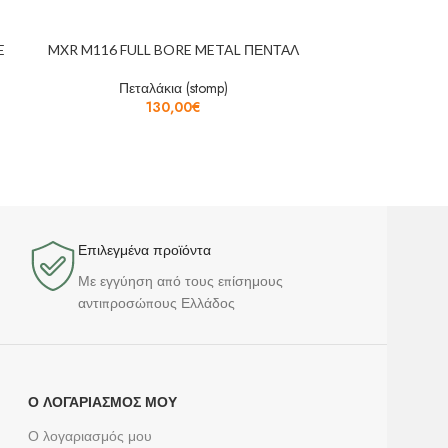
E
MXR M116 FULL BORE METAL ΠΕΝΤΑΛ
DUNLOP GCB 95
Πεταλάκια (stomp)
Πετ
130,00
€
Επιλεγμένα προϊόντα​
Με εγγύηση από τους επίσημους
αντιπροσώπους Ελλάδος
Ο ΛΟΓΑΡΙΑΣΜΌΣ ΜΟΥ
Ο λογαριασμός μου