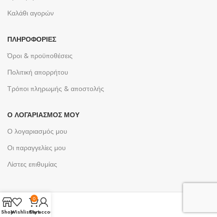
Καλάθι αγορών
ΠΛΗΡΟΦΟΡΊΕΣ
Όροι & προϋποθέσεις
Πολιτική απορρήτου
Τρόποι πληρωμής & αποστολής
Ο ΛΟΓΑΡΙΑΣΜΌΣ ΜΟΥ
Ο λογαριασμός μου
Οι παραγγελίες μου
Λίστες επιθυμίας
0
Shop
Wishlist
Cart
My account