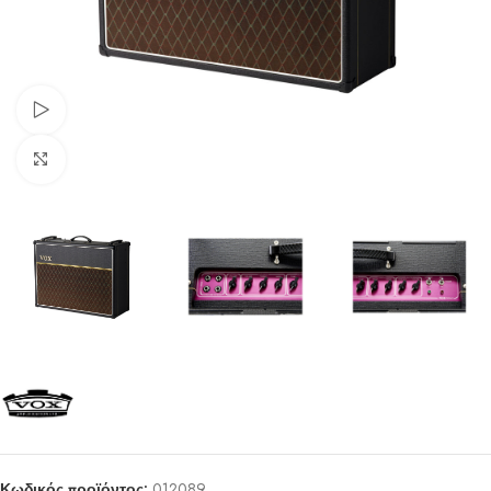
Watch video
Click to enlarge
Κωδικός προϊόντος:
012089