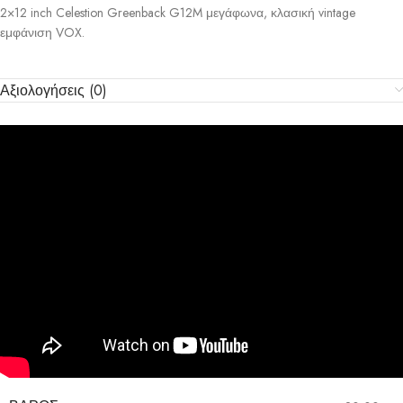
2×12 inch Celestion Greenback G12M μεγάφωνα, κλασική vintage
εμφάνιση VOX.
Αξιολογήσεις (0)