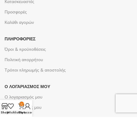
Κατασκευαστές
Προσφορές
Καλάθι αγορών
ΠΛΗΡΟΦΟΡΊΕΣ
Όροι & προϋποθέσεις
Πολιτική απορρήτου
Τρόποι πληρωμής & αποστολής
Ο ΛΟΓΑΡΙΑΣΜΌΣ ΜΟΥ
Ο λογαριασμός μου
0
Οι παραγγελίες μου
Shop
Wishlist
Cart
My account
Λίστες επιθυμίας