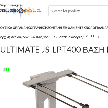
Skip to navigation
Skip to main content
ΟΥΣΙΚΑ ΟΡΓΑΝΑ
ΗΧΟΓΡΑΦΗΣΗ
ΖΩΝΤΑΝΗ ΕΜΦΑΝΙΣΗ
ΤΕΧΝΟΛΟΓΙΑ
ΑΝΑ
Αρχική σελίδα
ΑΝΑΛΩΣΙΜΑ
ΒΑΣΕΙΣ
Βάσεις διάφορες
ULTIMATE JS-LPT400 ΒΑΣΗ