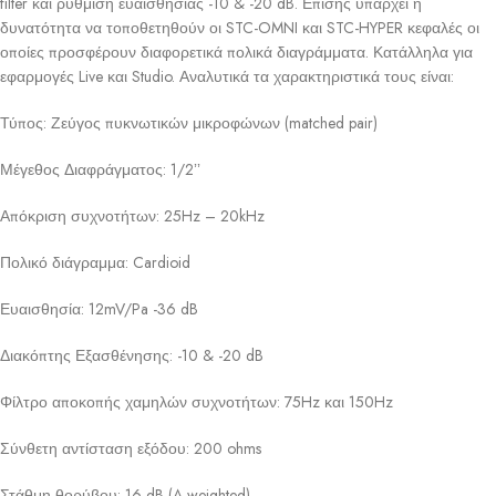
filter και ρύθμιση ευαισθησίας -10 & -20 dB. Επίσης υπάρχει η
δυνατότητα να τοποθετηθούν οι STC-OMNI και STC-HYPER κεφαλές οι
οποίες προσφέρουν διαφορετικά πολικά διαγράμματα. Κατάλληλα για
εφαρμογές Live και Studio. Αναλυτικά τα χαρακτηριστικά τους είναι:
Τύπος: Ζεύγος πυκνωτικών μικροφώνων (matched pair)
Μέγεθος Διαφράγματος: 1/2ʼʼ
Απόκριση συχνοτήτων: 25Hz – 20kHz
Πολικό διάγραμμα: Cardioid
Ευαισθησία: 12mV/Pa -36 dB
Διακόπτης Εξασθένησης: -10 & -20 dB
Φίλτρο αποκοπής χαμηλών συχνοτήτων: 75Hz και 150Hz
Σύνθετη αντίσταση εξόδου: 200 ohms
Στάθμη θορύβου: 16 dB (A-weighted)