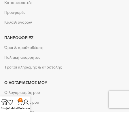
Κατασκευαστές
Προσφορές
Καλάθι αγορών
ΠΛΗΡΟΦΟΡΊΕΣ
Όροι & προϋποθέσεις
Πολιτική απορρήτου
Τρόποι πληρωμής & αποστολής
Ο ΛΟΓΑΡΙΑΣΜΌΣ ΜΟΥ
Ο λογαριασμός μου
0
Οι παραγγελίες μου
Shop
Wishlist
Cart
My account
Λίστες επιθυμίας