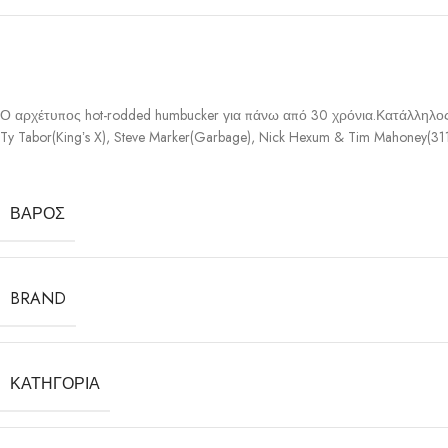
Ο αρχέτυπος hot-rodded humbucker για πάνω από 30 χρόνια.Κατάλληλος για
Ty Tabor(Kingʼs X), Steve Marker(Garbage), Nick Hexum & Tim Mahoney(311)
ΒΆΡΟΣ
BRAND
ΚΑΤΗΓΟΡΊΑ