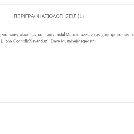
ΠΕΡΙΓΡΑΦΉ
ΑΞΙΟΛΟΓΉΣΕΙΣ (1)
 heavy blues εώς και heavy metal.Μεταξύ άλλων τον χρησιμοποιούν οι Pau
, John Connolly(Sevendust), Dave Mustaine(Megadeth).