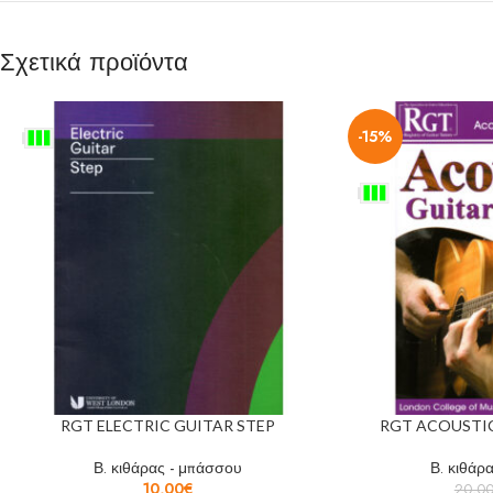
Σχετικά προϊόντα
-15%
RGT ELECTRIC GUITAR STEP
RGT ACOUSTIC
Β. κιθάρας - μπάσσου
Β. κιθάρ
10,00
€
20,0