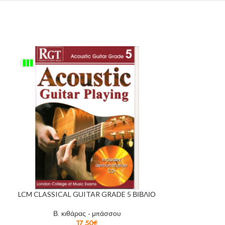
LCM CLASSICAL GUITAR GRADE 5 ΒΙΒΛΙΟ
ΜΠΟΥΝΤΟΥΝΗ
Β. κιθάρας - μπάσσου
17,50
€
Β. κι