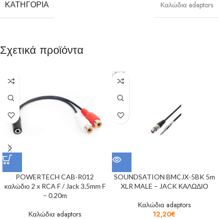
ΚΑΤΗΓΟΡΊΑ
Καλώδια adaptors
Σχετικά προϊόντα
POWERTECH CAB-R012
SOUNDSATION BMCJX-5BK 5m
καλώδιο 2 x RCA F / Jack 3,5mm F
XLR MALE – JACK ΚΑΛΩΔΙΟ
– 0.20m
Καλώδια adaptors
Καλώδια adaptors
12,20
€