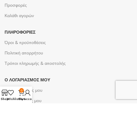
Προσφορές
Καλάθι αγορών
ΠΛΗΡΟΦΟΡΊΕΣ
Όροι & προϋποθέσεις
Πολιτική απορρήτου
Τρόποι πληρωμής & αποστολής
Ο ΛΟΓΑΡΙΑΣΜΌΣ ΜΟΥ
Ο λογαριασμός μου
0
Shop
Wishlist
Cart
My account
Οι παραγγελίες μου
Λίστες επιθυμίας