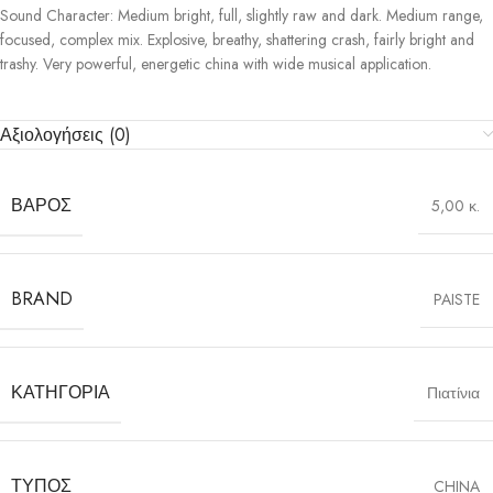
Sound Character: Medium bright, full, slightly raw and dark. Medium range,
focused, complex mix. Explosive, breathy, shattering crash, fairly bright and
trashy. Very powerful, energetic china with wide musical application.
Αξιολογήσεις (0)
ΒΆΡΟΣ
5,00 κ.
BRAND
PAISTE
ΚΑΤΗΓΟΡΊΑ
Πιατίνια
ΤΎΠΟΣ
CHINA