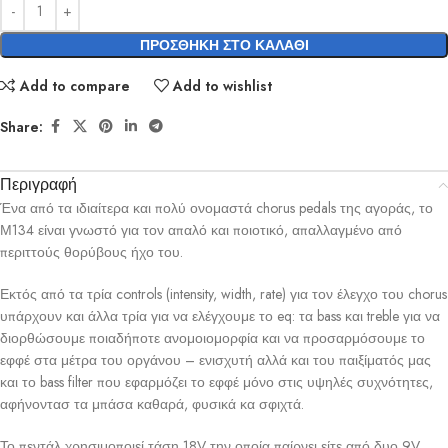
ΠΡΟΣΘΉΚΗ ΣΤΟ ΚΑΛΆΘΙ
Add to compare
Add to wishlist
Share:
Περιγραφή
Ένα από τα ιδιαίτερα και πολύ ονομαστά chorus pedals της αγοράς, το
Μ134 είναι γνωστό για τον απαλό και ποιοτικό, απαλλαγμένο από
περιττούς θορύβους ήχο του.
Εκτός από τα τρία controls (intensity, width, rate) για τον έλεγχο του chorus
υπάρχουν και άλλα τρία για να ελέγχουμε το eq: τα bass και treble για να
διορθώσουμε ποιαδήποτε ανομοιομορφία και να προσαρμόσουμε το
εφφέ στα μέτρα του οργάνου – ενισχυτή αλλά και του παιξίματός μας
και το bass filter που εφαρμόζει το εφφέ μόνο στις υψηλές συχνότητες,
αφήνοντασ τα μπάσα καθαρά, φυσικά κα σφιχτά.
Το πεντάλ χρησιμοποιεί τάση 18V την οποία παίρνει είτε από δυο 9V