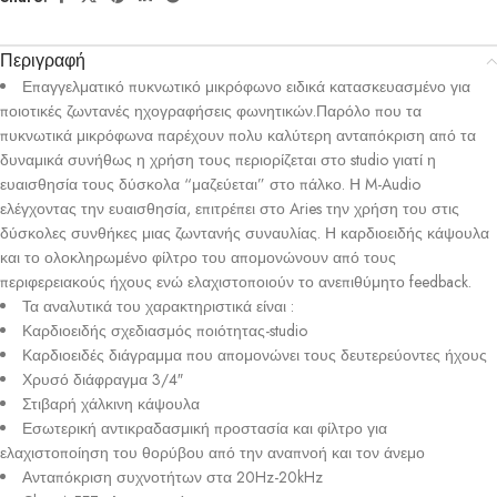
Περιγραφή
Επαγγελματικό πυκνωτικό μικρόφωνο ειδικά κατασκευασμένο για
ποιοτικές ζωντανές ηχογραφήσεις φωνητικών.Παρόλο που τα
πυκνωτικά μικρόφωνα παρέχουν πολυ καλύτερη ανταπόκριση από τα
δυναμικά συνήθως η χρήση τους περιορίζεται στο studio γιατί η
ευαισθησία τους δύσκολα “μαζεύεται” στο πάλκο. Η M-Audio
ελέγχοντας την ευαισθησία, επιτρέπει στο Aries την χρήση του στις
δύσκολες συνθήκες μιας ζωντανής συναυλίας. Η καρδιοειδής κάψουλα
και το ολοκληρωμένο φίλτρο του απομονώνουν από τους
περιφερειακούς ήχους ενώ ελαχιστοποιούν το ανεπιθύμητο feedback.
Τα αναλυτικά του χαρακτηριστικά είναι :
Καρδιοειδής σχεδιασμός ποιότητας-studio
Καρδιοειδές διάγραμμα που απομονώνει τους δευτερεύοντες ήχους
Χρυσό διάφραγμα 3/4″
Στιβαρή χάλκινη κάψουλα
Εσωτερική αντικραδασμική προστασία και φίλτρο για
ελαχιστοποίηση του θορύβου από την αναπνοή και τον άνεμο
Ανταπόκριση συχνοτήτων στα 20Hz-20kHz