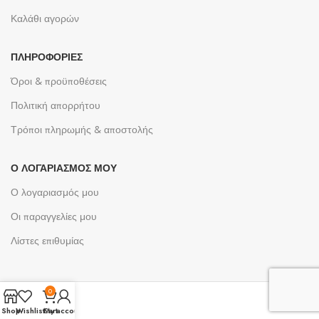
Καλάθι αγορών
ΠΛΗΡΟΦΟΡΊΕΣ
Όροι & προϋποθέσεις
Πολιτική απορρήτου
Τρόποι πληρωμής & αποστολής
Ο ΛΟΓΑΡΙΑΣΜΌΣ ΜΟΥ
Ο λογαριασμός μου
Οι παραγγελίες μου
Λίστες επιθυμίας
0
Shop
Wishlist
Cart
My account