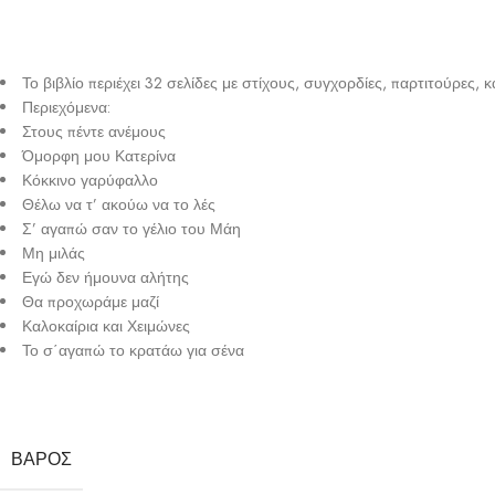
Το βιβλίο περιέχει 32 σελίδες με στίχους, συγχορδίες, παρτιτούρες, 
Περιεχόμενα:
Στους πέντε ανέμους
Όμορφη μου Κατερίνα
Κόκκινο γαρύφαλλο
Θέλω να τ’ ακούω να το λές
Σ’ αγαπώ σαν το γέλιο του Μάη
Μη μιλάς
Εγώ δεν ήμουνα αλήτης
Θα προχωράμε μαζί
Καλοκαίρια και Χειμώνες
Το σ΄αγαπώ το κρατάω για σένα
ΒΆΡΟΣ