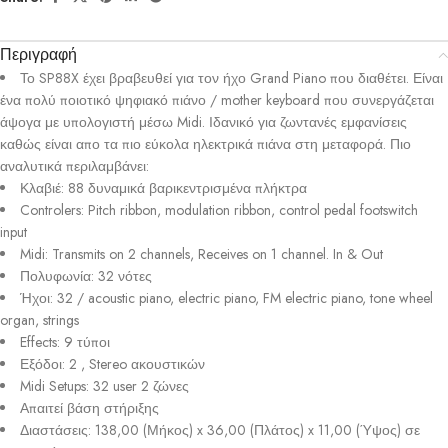
Περιγραφή
Το SP88X έχει βραβευθεί για τον ήχο Grand Piano που διαθέτει. Είναι
ένα πολύ ποιοτικό ψηφιακό πιάνο / mother keyboard που συνεργάζεται
άψογα με υπολογιστή μέσω Midi. Ιδανικό για ζωντανές εμφανίσεις
καθώς είναι απο τα πιο εύκολα ηλεκτρικά πιάνα στη μεταφορά. Πιο
αναλυτικά περιλαμβάνει:
Κλαβιέ: 88 δυναμικά βαρικεντρισμένα πλήκτρα
Controlers: Pitch ribbon, modulation ribbon, control pedal footswitch
input
Midi: Transmits on 2 channels, Receives on 1 channel. In & Out
Πολυφωνία: 32 νότες
Ήχοι: 32 / acoustic piano, electric piano, FM electric piano, tone wheel
organ, strings
Effects: 9 τύποι
Εξόδοι: 2 , Stereo ακουστικών
Midi Setups: 32 user 2 ζώνες
Απαιτεί βάση στήριξης
Διαστάσεις: 138,00 (Μήκος) x 36,00 (Πλάτος) x 11,00 (Ύψος) σε