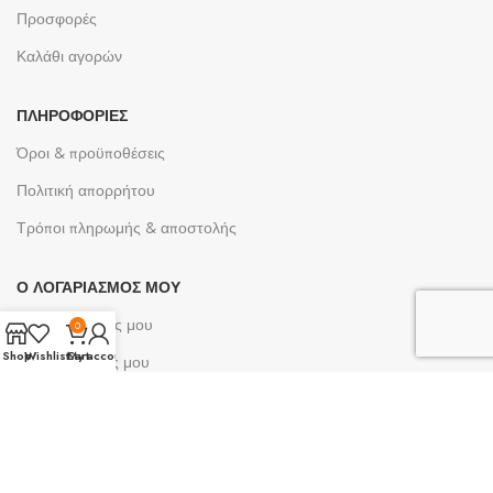
Προσφορές
Καλάθι αγορών
ΠΛΗΡΟΦΟΡΊΕΣ
Όροι & προϋποθέσεις
Πολιτική απορρήτου
Τρόποι πληρωμής & αποστολής
Ο ΛΟΓΑΡΙΑΣΜΌΣ ΜΟΥ
Ο λογαριασμός μου
0
Shop
Wishlist
Cart
My account
Οι παραγγελίες μου
Λίστες επιθυμίας