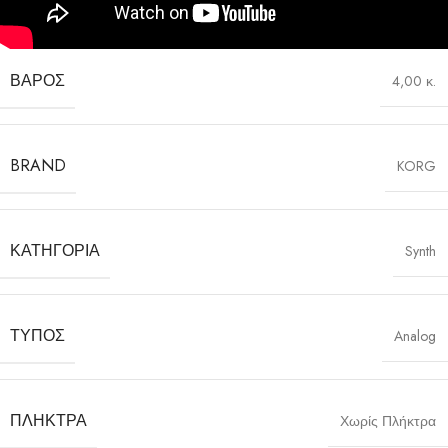
ΒΆΡΟΣ
4,00 κ.
BRAND
KORG
ΚΑΤΗΓΟΡΊΑ
Synth
ΤΎΠΟΣ
Analog
ΠΛΉΚΤΡΑ
Χωρίς Πλήκτρα