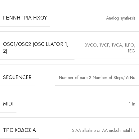
ΓΕΝΝΉΤΡΙΑ ΉΧΟΥ
Analog synthesis
OSC1/OSC2 (OSCILLATOR 1,
3VCO, 1VCF, 1VCA, 1LFO,
2)
1EG
SEQUENCER
Number of parts:3 Number of Steps;16 Nu
MIDI
1 In
ΤΡΟΦΟΔΟΣΊΑ
6 AA alkaline or AA nickel-metal hy