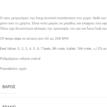
Ο νέος μετρονόμος της Korg αποτελεί επανάσταση στο χώρο. Ηρθε για 
μόνο απο το χρήστη. Είναι πολύ μικρός σε μέγεθος και ελαφρύς ενώ εφαρμ
Τέλος έχει δυνατότητα αλλαγής της πρόσοψής του για πιο funcy look και 
39 tempo steps σε έκταση απο 40 ως 208 BPM
Beat Values: 0, 2, 3, 4, 5, 6, 7 beats, 8th notes, triplets, 16th notes, +/-2% a
Ρυθμιζόμενο volume control
Piezoelectric ηχείο
ΒΆΡΟΣ