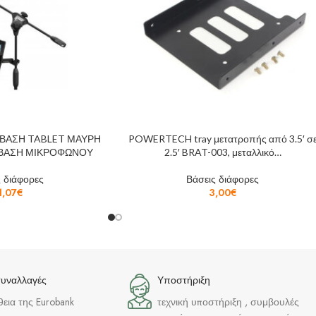
 ΒΑΣΗ TABLET ΜΑΥΡΗ
POWERTECH tray μετατροπής από 3.5′ σ
Ε ΒΑΣΗ ΜΙΚΡΟΦΩΝΟΥ
2.5′ BRAT-003, μεταλλικό…
 διάφορες
Βάσεις διάφορες
1,07
€
3,00
€
συναλλαγές
Υποστήριξη
θεια της Eurobank
τεχνική υποστήριξη , συμβουλές