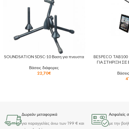
SOUNDSATION SDSC-10 Βαση για πνευστα
BESPECO TAB100
ΓΙΑ ΣΤΗΡΙΞΗ Σ
Βάσεις διάφορες
22,70
€
Βάσεις
4
Δωρεάν μεταφορικά
Ασφαλείς 
για παραγγελίες άνω των 199 € και
με την βοή