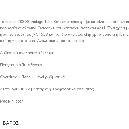
Το Ibanez TS808 Vintage Tube Screamer επέστρεψε και είναι μια αυθεντι
κορυφαία αναλογικά Overdrive που κατασκευάστηκαν ποτέ. Έχει χρησιμοπ
ήταν το εξάρτημα JRC4558 και το ίδιο ακριβώς chip χρησιμοποιεί η Iban
ακόμη περισσότερα. Αναλυτικά χαρακτηριστικά:
Αυθεντικό αναλογικό κύκλωμα
Πραγματικό True Bypass
Overdrive – Tone – Level ρυθμιστικά
Λειτουργεί με 9V μπαταρία η Τροφοδοτικό ρεύματος
Made in Japan
ΒΆΡΟΣ