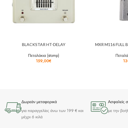
BLACKSTAR HT-DELAY
MXR M116 FULL 
Πεταλάκια (stomp)
Πεταλά
159,00
€
13
Δωρεάν μεταφορικά
Ασφαλείς 
για παραγγελίες άνω των 199 € και
με την βοή
μέχρι 6 κιλά