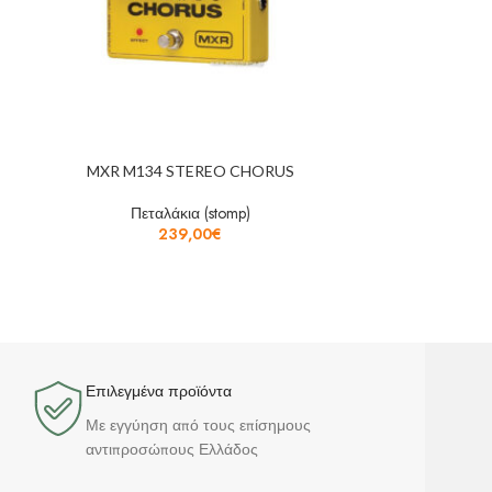
MXR M134 STEREO CHORUS
RADIAL TONEB
CONTR
Πεταλάκια (stomp)
239,00
€
Πετ
Επιλεγμένα προϊόντα​
Με εγγύηση από τους επίσημους
αντιπροσώπους Ελλάδος