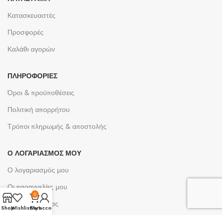
Κατασκευαστές
Προσφορές
Καλάθι αγορών
ΠΛΗΡΟΦΟΡΊΕΣ
Όροι & προϋποθέσεις
Πολιτική απορρήτου
Τρόποι πληρωμής & αποστολής
Ο ΛΟΓΑΡΙΑΣΜΌΣ ΜΟΥ
Ο λογαριασμός μου
Οι παραγγελίες μου
0
Λίστες επιθυμίας
Shop
Wishlist
Cart
My account