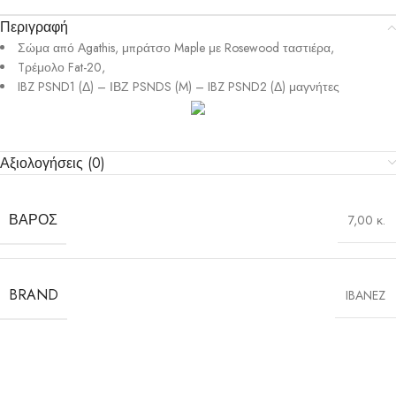
Περιγραφή
Σώμα από Αgathis, μπράτσο Maple με Rosewood ταστιέρα,
Tρέμολο Fat-20,
IBZ PSND1 (Δ) – ΙΒΖ PSNDS (M) – IBZ PSND2 (Δ) μαγνήτες
Αξιολογήσεις (0)
ΒΆΡΟΣ
7,00 κ.
BRAND
IBANEZ