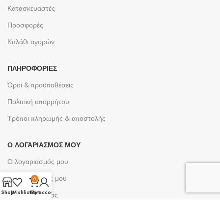
Κατασκευαστές
Προσφορές
Καλάθι αγορών
ΠΛΗΡΟΦΟΡΊΕΣ
Όροι & προϋποθέσεις
Πολιτική απορρήτου
Τρόποι πληρωμής & αποστολής
Ο ΛΟΓΑΡΙΑΣΜΌΣ ΜΟΥ
Ο λογαριασμός μου
Οι παραγγελίες μου
0
Shop
Wishlist
Cart
My account
Λίστες επιθυμίας