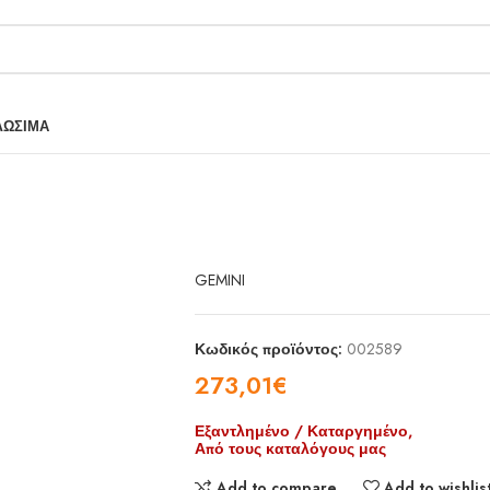
ΛΩΣΙΜΑ
GEMINI
Κωδικός προϊόντος:
002589
273,01
€
Εξαντλημένο / Καταργημένο,
Από τους καταλόγους μας
Add to compare
Add to wishlis