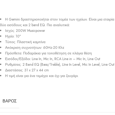
Η Gemini δραστηριοποιήται στον τομέα των ηχείων. Είναι μια εταιρία 
δύο εισόδους και 2 band EQ. Πιο αναλυτικά:
Ισχύς: 200W Musicpower
Ηχείο: 10″
Τύπος: Πλαστική καμπίνα
Απόκριση συχνοτήτων: 60Hz-20 Khz
Πρόσθετα: Ποδαράκια για τοποθέτηση σε πλάγια θέση
Εισόδοι/Εξόδοι: Line In, Mic In, RCA Line in – Mic In, Line Out
Ρυθμίσεις: 2 Band EQ (Bass/Treble), LIne In Level, Mic In Level, Line Out
Διαστάσεις: 31 x 27 x 44 cm
Η τιμή είναι για ένα τεμάχιο και όχι για ζευγάρι.
ΒΆΡΟΣ