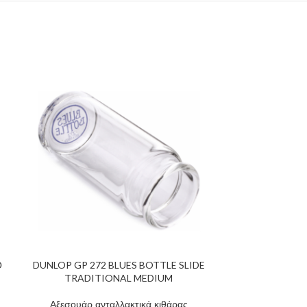
Ο
DUNLOP GP 272 BLUES BOTTLE SLIDE
DUNLOP 654 F
TRADITIONAL MEDIUM
Αξεσουάρ α
Αξεσουάρ ανταλλακτικά κιθάρας