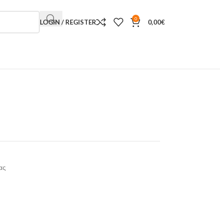
0
LOGIN / REGISTER
0,00
€
ας