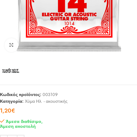
Click to enlarge
Κωδικός προϊόντος:
003109
Κατηγορία:
Χύμα Ηλ. - ακουστικής
1,20
€
Άμεσα διαθέσιμο,
Άμεση αποστολή