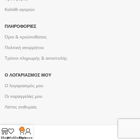
Καλάθι αγορών
ΠΛΗΡΟΦΟΡΊΕΣ
Όροι & προϋποθέσεις
Πολιτική απορρήτου
Τρόποι πληρωμής & αποστολής
Ο ΛΟΓΑΡΙΑΣΜΌΣ ΜΟΥ
Ο λογαριασμός μου
Οι παραγγελίες μου
Λίστες επιθυμίας
0
Shop
Wishlist
Cart
My account