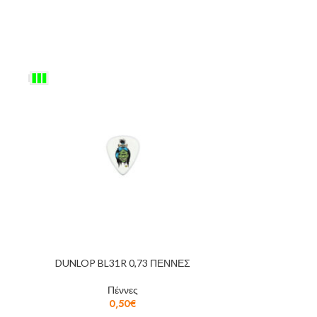
DUNLOP BL31R 0,73 ΠΕΝΝΕΣ
SOUNDSATION
60
Πέννες
0,50
€