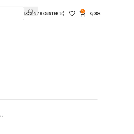
0
LOGIN / REGISTER
0,00
€
ας