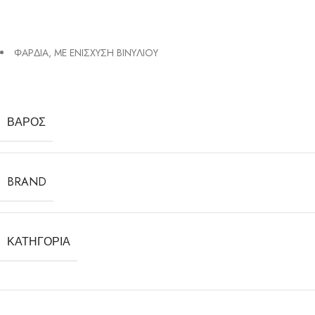
ΦAPΔIA, ME ENIΣXYΣH BINYΛIOY
ΒΆΡΟΣ
BRAND
ΚΑΤΗΓΟΡΊΑ