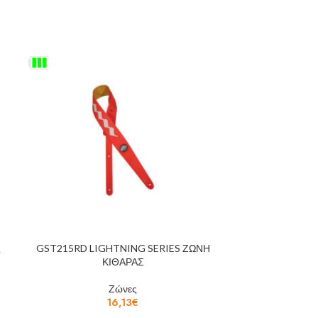
ς
GST215RD LIGHTNING SERIES ΖΩΝΗ
PRODIGY B
ΚΙΘΑΡΑΣ
ΜΠΟΥΖΟ
Ζώνες
16,13
€