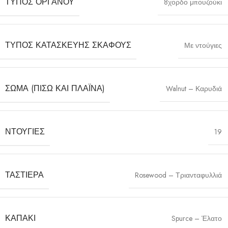
ΤΎΠΟΣ ΟΡΓΆΝΟΥ
8χορδο μπουζούκι
ΤΎΠΟΣ ΚΑΤΑΣΚΕΥΉΣ ΣΚΆΦΟΥΣ
Με ντούγιες
ΣΏΜΑ (ΠΊΣΩ ΚΑΙ ΠΛΑΪΝΆ)
Walnut – Καρυδιά
ΝΤΟΎΓΙΕΣ
19
ΤΑΣΤΙΈΡΑ
Rosewood – Τριανταφυλλιά
ΚΑΠΆΚΙ
Spurce – Έλατο