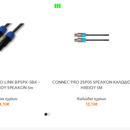
-LINK BPSPK-5BK –
CONNEC’PRO 2SP05 SPEAKON ΚΑΛΩΔΙ
ΙΟΥ SPEAKON 5m
ΗΧΕΙΟΥ 5Μ
ια ηχείων
Καλώδια ηχείων
4,10
€
15,10
€