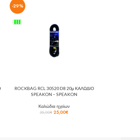
-29%
Ο
ROCKBAG RCL 30520 D8 20μ ΚΑΛΩΔΙΟ
ROCKBAG RCL 
SPEAKON – SPEAKON
Καλώδια ηχείων
Κα
25,00
€
35,00
€